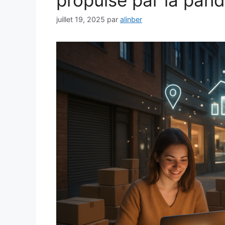
propulsé par la pan
juillet 19, 2025
par
alinber