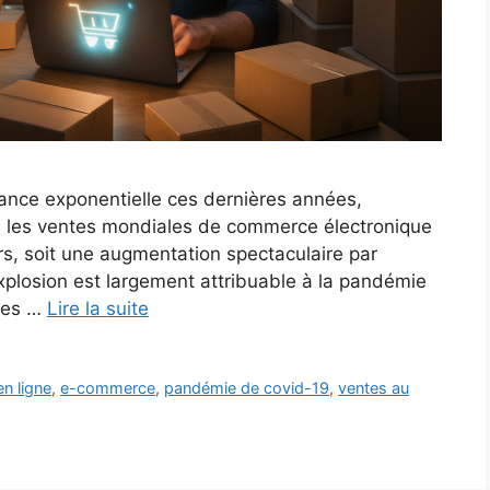
ance exponentielle ces dernières années,
, les ventes mondiales de commerce électronique
rs, soit une augmentation spectaculaire par
plosion est largement attribuable à la pandémie
udes …
Lire la suite
n ligne
,
e-commerce
,
pandémie de covid-19
,
ventes au