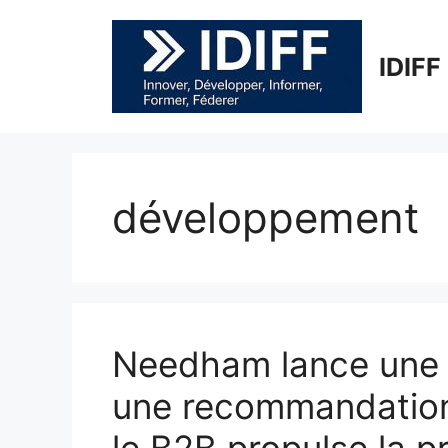
Aller
au
contenu
IDIFF
développement
Needham lance une 
une recommandation 