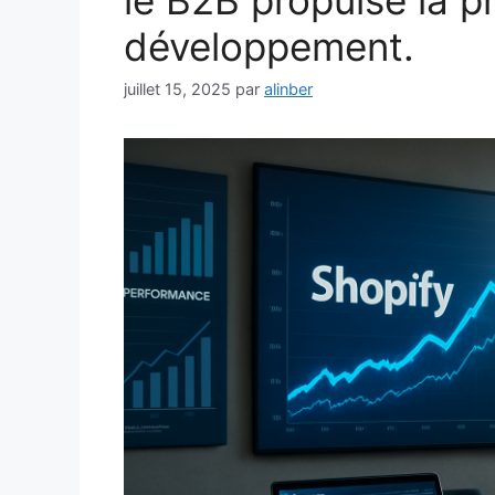
le B2B propulse la 
développement.
juillet 15, 2025
par
alinber