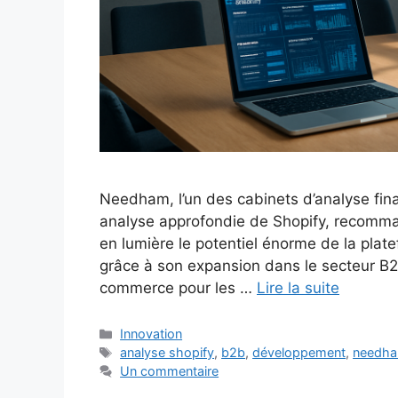
Needham, l’un des cabinets d’analyse fina
analyse approfondie de Shopify, recomman
en lumière le potentiel énorme de la pl
grâce à son expansion dans le secteur B2
commerce pour les …
Lire la suite
Catégories
Innovation
Étiquettes
analyse shopify
,
b2b
,
développement
,
needh
Un commentaire