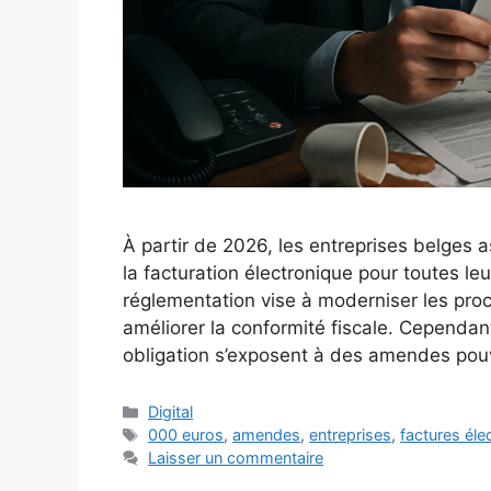
À partir de 2026, les entreprises belges a
la facturation électronique pour toutes le
réglementation vise à moderniser les proce
améliorer la conformité fiscale. Cependan
obligation s’exposent à des amendes po
Catégories
Digital
Étiquettes
000 euros
,
amendes
,
entreprises
,
factures éle
Laisser un commentaire