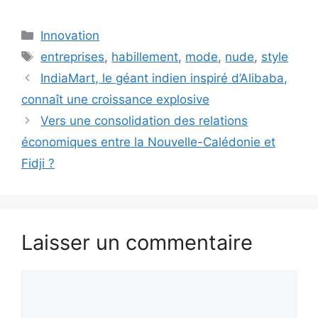
Catégories
Innovation
Étiquettes
entreprises
,
habillement
,
mode
,
nude
,
style
IndiaMart, le géant indien inspiré d’Alibaba,
connaît une croissance explosive
Vers une consolidation des relations
économiques entre la Nouvelle-Calédonie et
Fidji ?
Laisser un commentaire
Commentaire